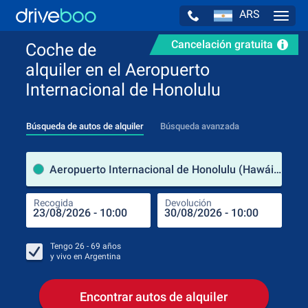
ARS
Navig
Cancelación gratuita
Coche de
alquiler en el Aeropuerto
Internacional de Honolulu
Búsqueda de autos de alquiler
Búsqueda avanzada
luga
Aeropuerto Internacional de Honolulu (Hawái / Estados Unidos de América)
Recogida
Devolución
Luga
Rec
Tengo
26 - 69
años
y vivo en
Argentina
Encontrar autos de alquiler