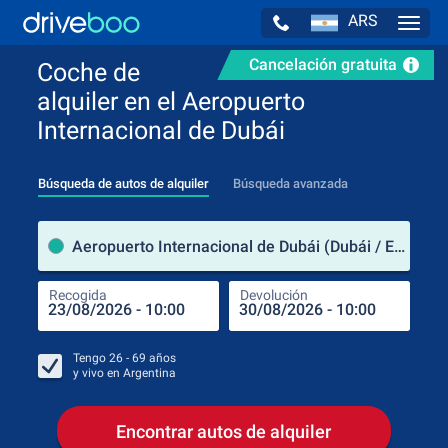
ARS
Navig
Cancelación gratuita
Coche de
alquiler en el Aeropuerto
Internacional de Dubái
Búsqueda de autos de alquiler
Búsqueda avanzada
luga
Aeropuerto Internacional de Dubái (Dubái / Emiratos Arabes Unidos)
Recogida
Devolución
Luga
Rec
Tengo
26 - 69
años
y vivo en
Argentina
Encontrar autos de alquiler