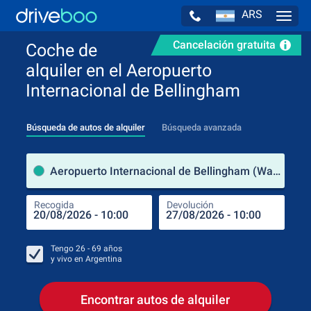
ARS
Navig
Cancelación gratuita
Coche de
alquiler en el Aeropuerto
Internacional de Bellingham
Búsqueda de autos de alquiler
Búsqueda avanzada
luga
Aeropuerto Internacional de Bellingham (Washington / Estados Unidos de América)
Recogida
Devolución
Luga
Rec
Tengo
26 - 69
años
y vivo en
Argentina
Encontrar autos de alquiler