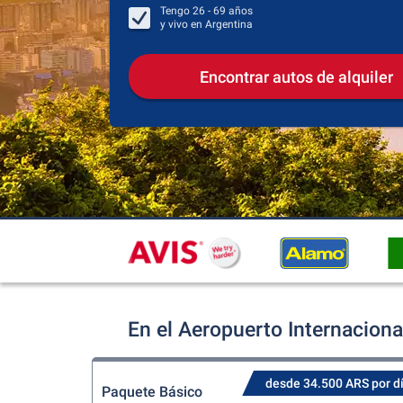
Tengo
26 - 69
años
y vivo en
Argentina
Encontrar autos de alquiler
En el Aeropuerto Internaciona
desde 34.500 ARS por d
Paquete Básico