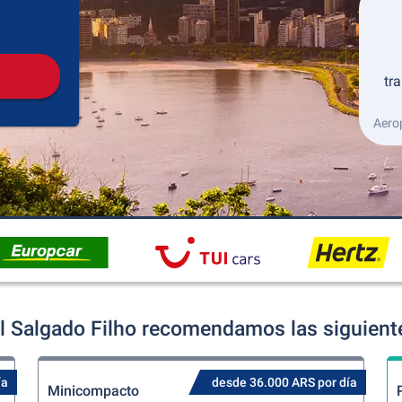
Recogida
Devolución
tr
Aerop
l Salgado Filho recomendamos las siguiente
ía
desde 36.000 ARS por día
Minicompacto