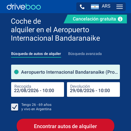
ARS
Navig
Cancelación gratuita
Coche de
alquiler en el Aeropuerto
Internacional Bandaranaike
Búsqueda de autos de alquiler
Búsqueda avanzada
luga
Aeropuerto Internacional Bandaranaike (Provincia Oeste / Sri Lanka)
Recogida
Devolución
Luga
Rec
Tengo
26 - 69
años
y vivo en
Argentina
Encontrar autos de alquiler