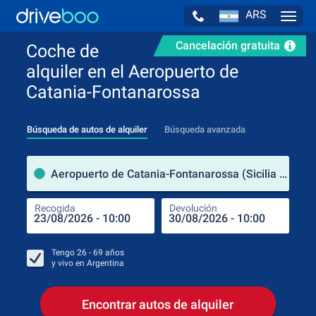
ARS
Navig
Cancelación gratuita
Coche de
alquiler en el Aeropuerto de
Catania-Fontanarossa
Búsqueda de autos de alquiler
Búsqueda avanzada
luga
Aeropuerto de Catania-Fontanarossa (Sicilia / Italia)
Recogida
Devolución
Luga
Rec
Tengo
26 - 69
años
y vivo en
Argentina
Encontrar autos de alquiler