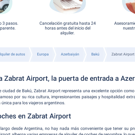
o 3 pasos.
Cancelación gratuita hasta 24
Asesoramie
sparente.
horas antes del inicio del
nuestr
alquiler.
lquiler de autos
Europa
Azerbaiyán
Bakú
Zabrat Airport
 Zabrat Airport, la puerta de entrada a Aze
e ciudad de Bakú, Zabrat Airport representa una excelente opción como
amoso por su rica cultura, impresionantes paisajes y hospitalidad extr
única para los viajeros argentinos.
oches en Zabrat Airport
largo desde Argentina, no hay nada más conveniente que tener su pro
irport alberga varias empresas de alquiler de coches de renombre, lo que