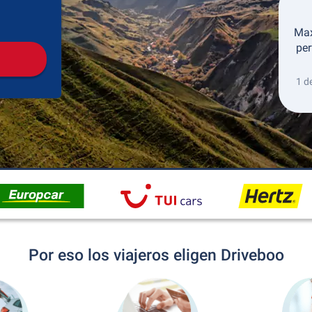
Recogida
Devolución
Max
per
1 d
Por eso los viajeros eligen Driveboo