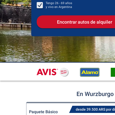
Tengo
26 - 69
años
y vivo en
Argentina
Encontrar autos de alquiler
En Wurzburgo 
desde 39.500 ARS por d
Paquete Básico