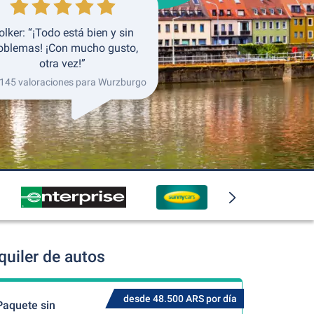
olker: “¡Todo está bien y sin
oblemas! ¡Con mucho gusto,
otra vez!”
 145 valoraciones para Wurzburgo
uiler de autos
desde 48.500 ARS por día
Paquete sin