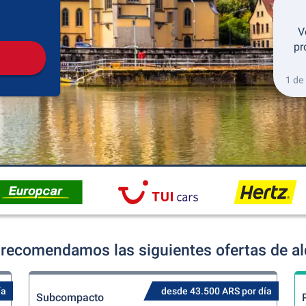
Recogida
Devolución
V
pr
1 de
recomendamos las siguientes ofertas de alq
ía
desde 43.500 ARS por día
Subcompacto