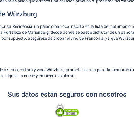
 de varios pisos que ofrecen una solución práctica al problema del estac
de Würzburg
r su Residencia, un palacio barroco inscrito en la lista del patrimonio
la Fortaleza de Marienberg, desde donde se puede disfrutar de un panor
 Y por supuesto, asegúrese de probar el vino de Franconia, ya que Würzbu
e historia, cultura y vino, Würzburg promete ser una parada memorable e
, ¡alquile un coche y empiece a explorar!
Sus datos están seguros con nosotros