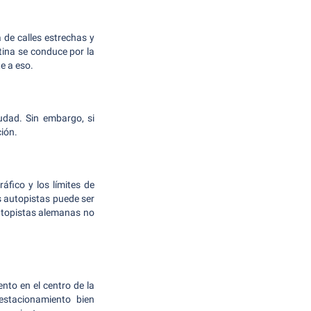
de calles estrechas y
tina se conduce por la
e a eso.
udad. Sin embargo, si
ión.
áfico y los límites de
s autopistas puede ser
utopistas alemanas no
to en el centro de la
estacionamiento bien