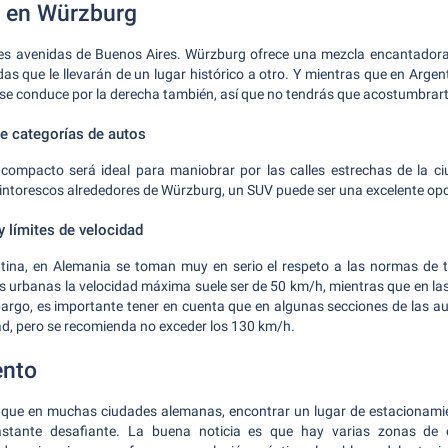
 en Würzburg
des avenidas de Buenos Aires. Würzburg ofrece una mezcla encantadora 
das que le llevarán de un lugar histórico a otro. Y mientras que en Argen
se conduce por la derecha también, así que no tendrás que acostumbrart
 categorías de autos
ompacto será ideal para maniobrar por las calles estrechas de la ci
pintorescos alrededores de Würzburg, un SUV puede ser una excelente opc
y límites de velocidad
tina, en Alemania se toman muy en serio el respeto a las normas de tr
as urbanas la velocidad máxima suele ser de 50 km/h, mientras que en la
argo, es importante tener en cuenta que en algunas secciones de las a
dad, pero se recomienda no exceder los 130 km/h.
ento
l que en muchas ciudades alemanas, encontrar un lugar de estacionamien
stante desafiante. La buena noticia es que hay varias zonas de 