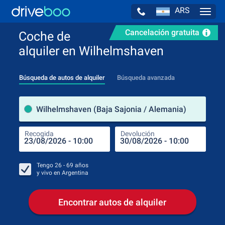
ARS
Navig
Cancelación gratuita
Coche de
alquiler en Wilhelmshaven
Búsqueda de autos de alquiler
Búsqueda avanzada
luga
Wilhelmshaven (Baja Sajonia / Alemania)
Recogida
Devolución
Luga
Rec
Tengo
26 - 69
años
y vivo en
Argentina
Encontrar autos de alquiler