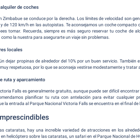
 alquiler de coches
n Zimbabue se conduce por la derecha. Los límites de velocidad son ge
 y de 120 km/h en las autopistas. Te aconsejamos un coche compacto 
nees tomar. Recuerda, siempre es más seguro reservar tu coche de alq
como la nuestra para asegurarte un viaje sin problemas.
res locales
n dejar propinas de alrededor del 10% por un buen servicio. También e
s muy respetuosa, por lo que se aconseja vestirse modestamente y tratar 
 ruta y aparcamiento
ctoria Falls es generalmente gratuito, aunque puede ser difícil encontrar
mendamos planificar tu ruta con antelación para evitar cualquier p
que la entrada al Parque Nacional Victoria Falls se encuentra en el final d
imprescindibles
as cataratas, hay una increíble variedad de atracciones en los alreded
en helicóptero sobre las cataratas, un safari en el Parque Nacional de 