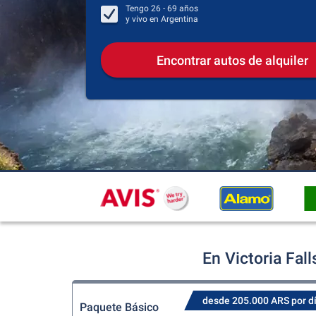
Tengo
26 - 69
años
y vivo en
Argentina
Encontrar autos de alquiler
En Victoria Fal
desde 205.000 ARS por d
Paquete Básico