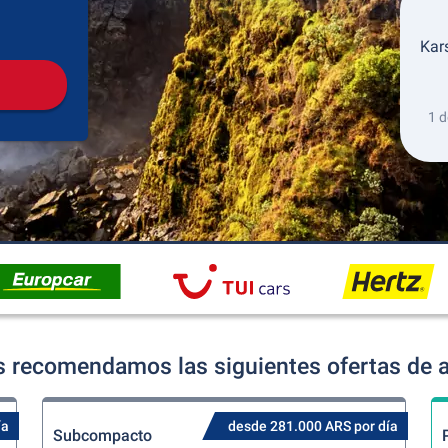
Recogida
Devolución
Kar
1 d
ls recomendamos las siguientes ofertas de a
ía
desde 281.000 ARS por día
Subcompacto