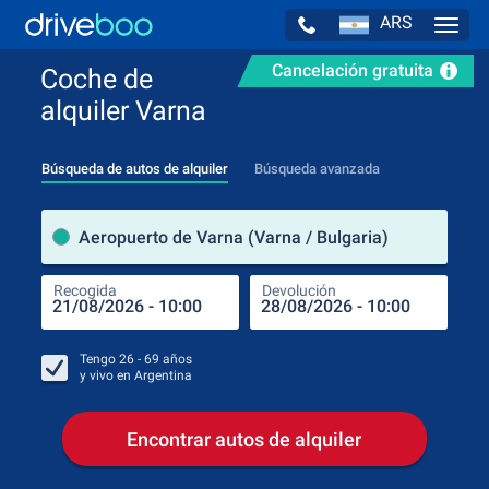
ARS
Navig
Cancelación gratuita
Coche de
alquiler Varna
Búsqueda de autos de alquiler
Búsqueda avanzada
luga
Aeropuerto de Varna (Varna / Bulgaria)
Recogida
Devolución
Luga
Rec
Tengo
26 - 69
años
y vivo en
Argentina
Encontrar autos de alquiler