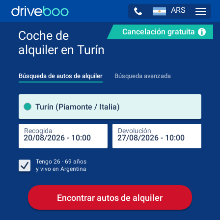
ARS
Navig
Cancelación gratuita
Coche de
alquiler en Turín
Búsqueda de autos de alquiler
Búsqueda avanzada
luga
Turín (Piamonte / Italia)
Recogida
Devolución
Luga
Rec
Tengo
26 - 69
años
y vivo en
Argentina
Encontrar autos de alquiler