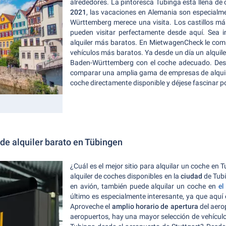
alrededores. La pintoresca Tubinga está llena d
2021
, las vacaciones en Alemania son especialm
Württemberg merece una visita. Los castillos m
pueden visitar perfectamente desde aquí. Sea i
alquiler más baratos. En MietwagenCheck le com
vehículos más baratos. Ya desde un día un alquiler
Baden-Württemberg con el coche adecuado. Des
comparar una amplia gama de empresas de alquil
coche directamente disponible y déjese fascinar p
de alquiler barato en Tübingen
¿Cuál es el mejor sitio para alquilar un coche e
alquiler de coches disponibles en la
ciudad
de Tubi
en avión, también puede alquilar un coche en
el
último es especialmente interesante, ya que aquí
Aproveche el
amplio horario de apertura
del aero
aeropuertos, hay una mayor selección de vehículo