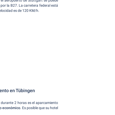
 el aeropuerto de Stuttgart se puede
or la B27. La carretera federal está
 velocidad es de 120 KM/h.
iento en Tübingen
 durante 2 horas es el aparcamiento
to económico
. Es posible que su hotel