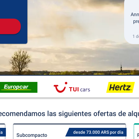
Recogida
Devolución
Ann
pr
1 d
ecomendamos las siguientes ofertas de alqu
ía
desde 73.000 ARS por día
Subcompacto