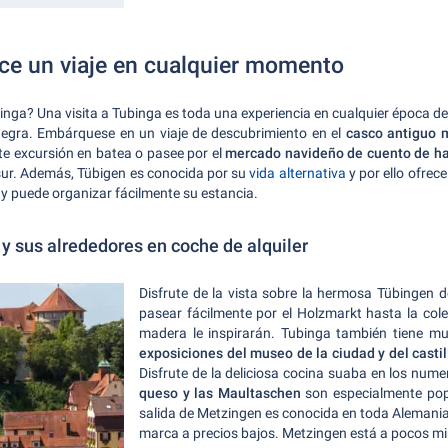
e un viaje en cualquier momento
nga? Una visita a Tubinga es toda una experiencia en cualquier época de
 Negra. Embárquese en un viaje de descubrimiento en el
casco antiguo 
e excursión en batea o pasee por el
mercado navideño de cuento de h
 sur. Además, Tübigen es conocida por su
vida alternativa
y por ello ofrec
le y puede organizar fácilmente su estancia.
y sus alrededores en coche de alquiler
Disfrute de la vista sobre la hermosa Tübingen 
pasear fácilmente por el Holzmarkt hasta la co
madera le inspirarán. Tubinga también tiene mu
exposiciones del museo de la ciudad y del cast
Disfrute de la deliciosa cocina suaba en los num
queso y las Maultaschen
son especialmente popu
salida de Metzingen es conocida en toda Alemani
marca a precios bajos. Metzingen está a pocos m