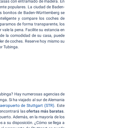
e casas con entramado de madera. En
ente populares. La ciudad de Baden-
ás bonitos de Baden-Württemberg se
nteligente y compare los coches de
paramos de forma transparente, los
 vale la pena. Facilite su estancia en
de la comodidad de su casa, puede
er de coches. Reserve hoy mismo su
or Tubinga.
n Tubinga? Hay numerosas agencias de
nga. Si ha viajado al sur de Alemania
 aeropuerto de Stuttgart (STR)
. Este
 encontrará las
ofertas más baratas
.
puerto. Además, en la mayoría de los
s a su disposición. ¿Cómo se llega a