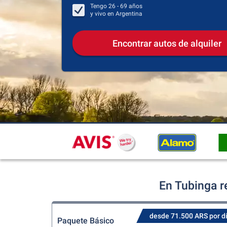
Tengo
26 - 69
años
y vivo en
Argentina
Encontrar autos de alquiler
En Tubinga r
desde 71.500 ARS por d
Paquete Básico