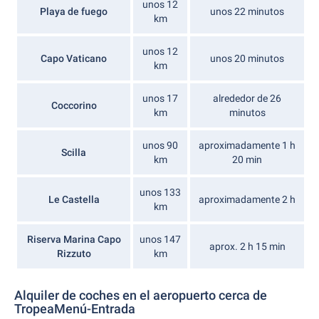
unos 12
Playa de fuego
unos 22 minutos
km
unos 12
Capo Vaticano
unos 20 minutos
km
unos 17
alrededor de 26
Coccorino
km
minutos
unos 90
aproximadamente 1 h
Scilla
km
20 min
unos 133
Le Castella
aproximadamente 2 h
km
Riserva Marina Capo
unos 147
aprox. 2 h 15 min
Rizzuto
km
Alquiler de coches en el aeropuerto cerca de
TropeaMenú-Entrada