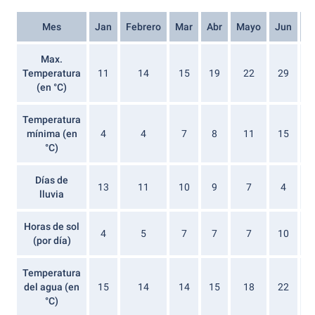
Mes
Jan
Febrero
Mar
Abr
Mayo
Jun
Ju
Max.
Temperatura
11
14
15
19
22
29
(en °C)
Temperatura
mínima (en
4
4
7
8
11
15
°C)
Días de
13
11
10
9
7
4
lluvia
Horas de sol
4
5
7
7
7
10
(por día)
Temperatura
del agua (en
15
14
14
15
18
22
°C)