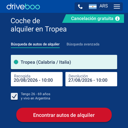
ARS
Navig
Cancelación gratuita
Coche de
alquiler en Tropea
Búsqueda de autos de alquiler
Búsqueda avanzada
luga
Tropea (Calabria / Italia)
Recogida
Devolución
Luga
Rec
Tengo
26 - 69
años
y vivo en
Argentina
Encontrar autos de alquiler