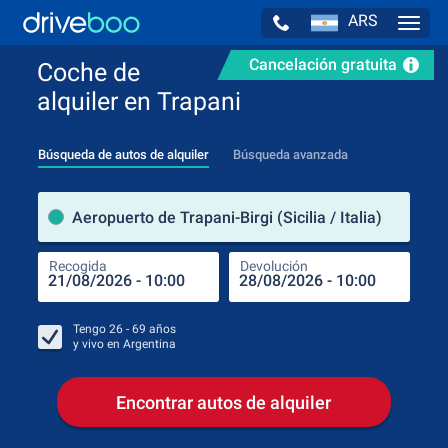
ARS
Navig
Cancelación gratuita
Coche de
alquiler en Trapani
Búsqueda de autos de alquiler
Búsqueda avanzada
luga
Aeropuerto de Trapani-Birgi (Sicilia / Italia)
Recogida
Devolución
Luga
Rec
Tengo
26 - 69
años
y vivo en
Argentina
Encontrar autos de alquiler