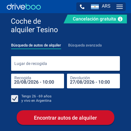
ARS
Navig
Cancelación gratuita
Coche de
alquiler Tesino
Búsqueda de autos de alquiler
Búsqueda avanzada
Luga
Lugar de recogida
Recogida
Devolución
Luga
Rec
Tengo
26 - 69
años
y vivo en
Argentina
Encontrar autos de alquiler