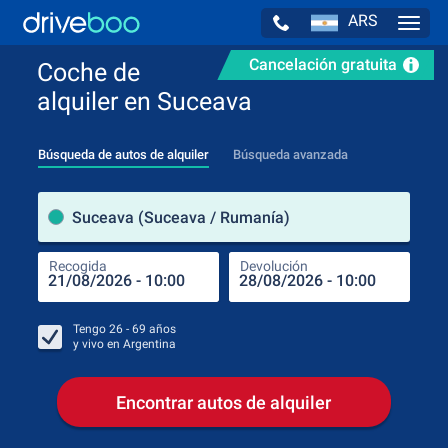
ARS
Navig
Cancelación gratuita
Coche de
alquiler en Suceava
Búsqueda de autos de alquiler
Búsqueda avanzada
luga
Suceava (Suceava / Rumanía)
Recogida
Devolución
Luga
Rec
Tengo
26 - 69
años
y vivo en
Argentina
Encontrar autos de alquiler