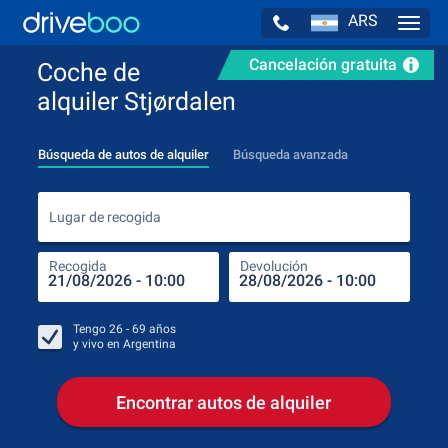
ARS
Navig
Cancelación gratuita
Coche de
alquiler Stjørdalen
Búsqueda de autos de alquiler
Búsqueda avanzada
Luga
Lugar de recogida
Recogida
Devolución
Luga
Rec
Tengo
26 - 69
años
y vivo en
Argentina
Encontrar autos de alquiler