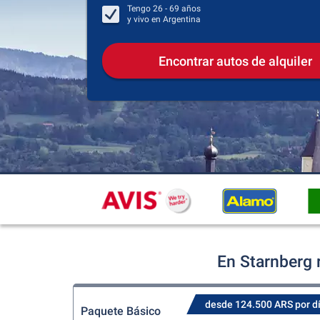
Tengo
26 - 69
años
y vivo en
Argentina
Encontrar autos de alquiler
En Starnberg 
desde 124.500 ARS por d
Paquete Básico