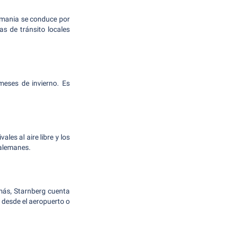
emania se conduce por
as de tránsito locales
meses de invierno. Es
les al aire libre y los
 alemanes.
más, Starnberg cuenta
 desde el aeropuerto o