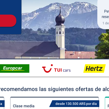
Recogida
Devolución
Pe
rese
1 de
recomendamos las siguientes ofertas de alq
ía
desde 130.500 ARS por día
Clase media