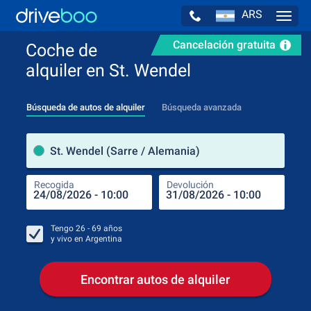
ARS
Navig
Cancelación gratuita
Coche de
alquiler en St. Wendel
Búsqueda de autos de alquiler
Búsqueda avanzada
luga
St. Wendel (Sarre / Alemania)
Recogida
Devolución
Luga
Rec
Tengo
26 - 69
años
y vivo en
Argentina
Encontrar autos de alquiler