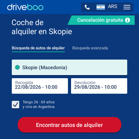
ARS
Navig
Cancelación gratuita
Coche de
alquiler en Skopie
Búsqueda de autos de alquiler
Búsqueda avanzada
luga
Skopie (Macedonia)
Recogida
Devolución
Luga
Rec
Tengo
26 - 69
años
y vivo en
Argentina
Encontrar autos de alquiler