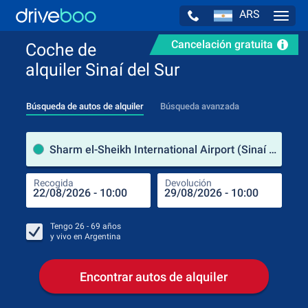
ARS
Navig
Cancelación gratuita
Coche de
alquiler Sinaí del Sur
Búsqueda de autos de alquiler
Búsqueda avanzada
luga
Sharm el-Sheikh International Airport (Sinaí del Sur / Egipto)
Recogida
Devolución
Luga
Rec
Tengo
26 - 69
años
y vivo en
Argentina
Encontrar autos de alquiler