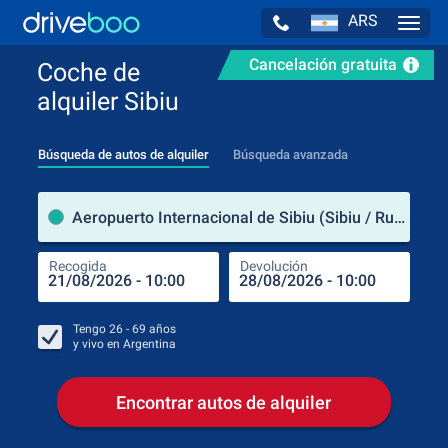
ARS
Navig
Cancelación gratuita
Coche de
alquiler Sibiu
Búsqueda de autos de alquiler
Búsqueda avanzada
luga
Aeropuerto Internacional de Sibiu (Sibiu / Rumanía)
Recogida
Devolución
Luga
Rec
Tengo
26 - 69
años
y vivo en
Argentina
Encontrar autos de alquiler