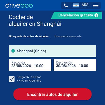
ARS
Navig
Cancelación gratuita
Coche de
alquiler en Shanghái
Búsqueda de autos de alquiler
Búsqueda avanzada
luga
Shanghái (China)
Recogida
Devolución
Luga
Rec
Tengo
26 - 69
años
y vivo en
Argentina
Encontrar autos de alquiler