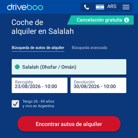
ARS
Navig
Cancelación gratuita
Coche de
alquiler en Salalah
Búsqueda de autos de alquiler
Búsqueda avanzada
luga
Salalah (Dhofar / Omán)
Recogida
Devolución
Luga
Rec
Tengo
26 - 69
años
y vivo en
Argentina
Encontrar autos de alquiler