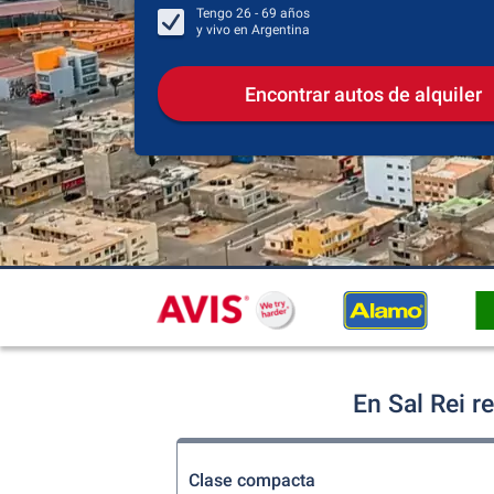
Tengo
26 - 69
años
y vivo en
Argentina
Encontrar autos de alquiler
En Sal Rei r
Clase compacta