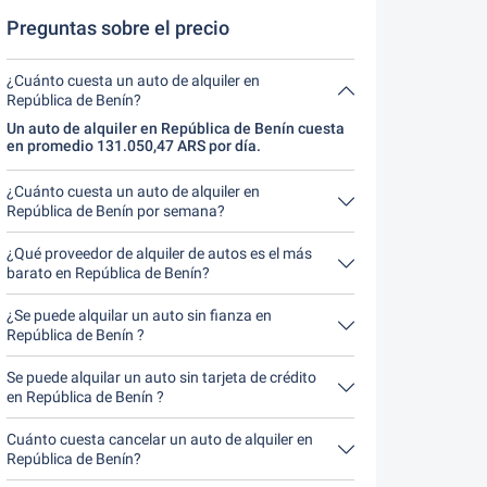
cancelar.
Preguntas sobre el precio
¿Cuánto cuesta un auto de alquiler en
República de Benín?
Un auto de alquiler en República de Benín cuesta
en promedio 131.050,47 ARS por día.
¿Cuánto cuesta un auto de alquiler en
República de Benín por semana?
Un auto de alquiler en República de Benín cuesta
en promedio 917.353,31 ARS por semana
¿Qué proveedor de alquiler de autos es el más
(131.050,47 ARS por día).
barato en República de Benín?
El Avis en República de Benín es el más barato. Un
alquiler cuesta 524.201,88 ARS por 4 días.
¿Se puede alquilar un auto sin fianza en
República de Benín ?
No, lamentablemente no se puede en República
de Benín alquilar un auto sin fianza por el
Se puede alquilar un auto sin tarjeta de crédito
momento.
en República de Benín ?
No, lamentablemente no se puede en República
de Benín alquilar un auto sin tarjeta de crédito por
Cuánto cuesta cancelar un auto de alquiler en
el momento.
República de Benín?
Hasta 24 horas antes del alquiler, la cancelación