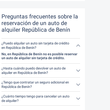
Preguntas frecuentes sobre la
reservación de un auto de
alquiler República de Benín
¿Puedo alquilar un auto sin tarjeta de crédito
en República de Benín?
No, en República de Benín no es posible reservar
un auto de alquiler sin tarjeta de crédito.
¿Hasta cuándo puedo devolver un auto de
alquiler en República de Benín?
En principio, puede devolver el auto de alquiler a
cualquier hora del día. Lo único importante es que
¿Tengo que contratar un seguro adicional en
no devuelva el auto de alquiler más tarde de lo
República de Benín?
indicado al hacer la reservación.
Lo mejor es contratar un seguro a todo riesgo sin
franquicia a través de nosotros. Así no tendrás
¿Cuánto tiempo tengo para cancelar un auto
que contratar ningún seguro adicional in situ.
de alquiler?
Tienes hasta 24 horas antes del alquiler dentro
del horario de apertura de Driveboo tiempo para