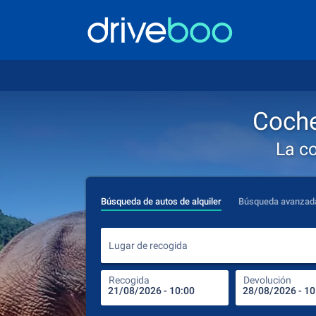
Coche
La c
Búsqueda de autos de alquiler
Búsqueda avanzad
Lugar de recogida
Recogida
Devolución