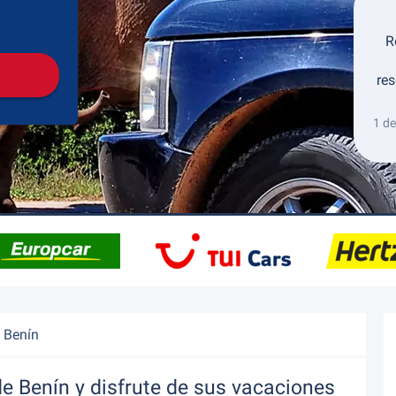
Recogida
Devolución
R
res
1 de
 Benín
de Benín y disfrute de sus vacaciones