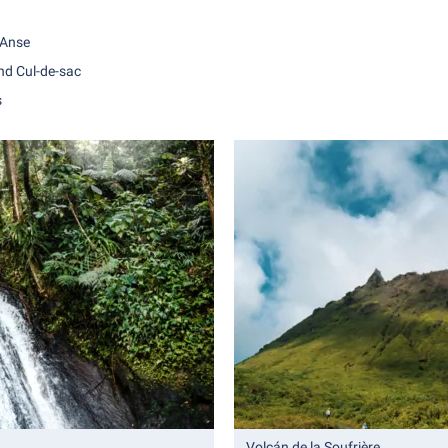
 Anse
nd Cul-de-sac
s
Volcán de la Soufrière