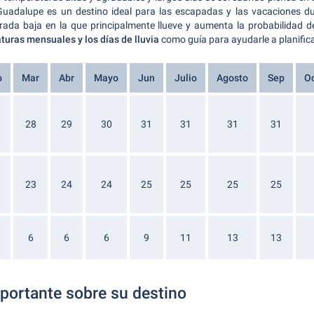
, Guadalupe es un destino ideal para las escapadas y las vacaciones d
da baja en la que principalmente llueve y aumenta la probabilidad de
uras mensuales y los días de lluvia
como guía para ayudarle a planific
o
Mar
Abr
Mayo
Jun
Julio
Agosto
Sep
O
28
29
30
31
31
31
31
23
24
24
25
25
25
25
6
6
6
9
11
13
13
portante sobre su destino