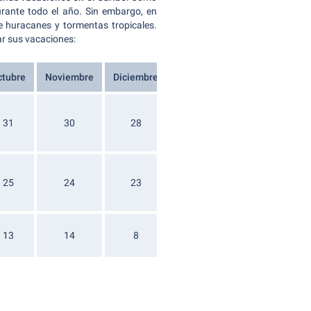
urante todo el año. Sin embargo, en
 huracanes y tormentas tropicales.
ar sus vacaciones:
ctubre
Noviembre
Diciembre
31
30
28
25
24
23
13
14
8