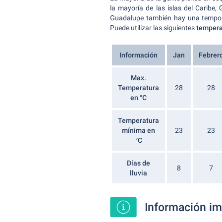
la mayoría de las islas del Caribe
Guadalupe también hay una tempora
Puede utilizar las siguientes
temperat
Información
Jan
Febrer
Max.
Temperatura
28
28
en °C
Temperatura
mínima en
23
23
°C
Días de
8
7
lluvia
Información im