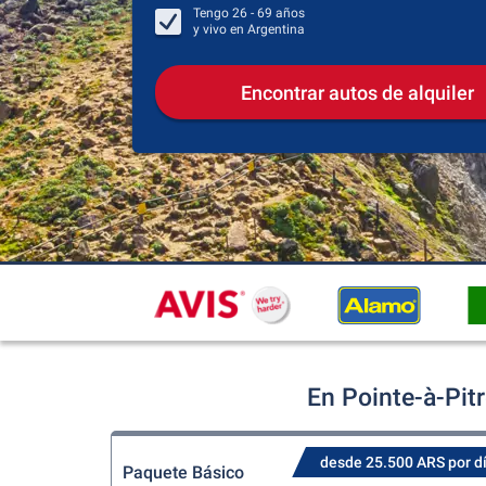
Tengo
26 - 69
años
y vivo en
Argentina
Encontrar autos de alquiler
En Pointe-à-Pit
desde 25.500 ARS por d
Paquete Básico