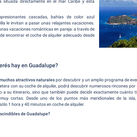
á situada directamente en el mar Caribe y está
mpresionantes cascadas, bahías de color azul
la le invitan a pasar unas relajantes vacaciones.
e unas vacaciones románticas en pareja: a través de
a de encontrar el coche de alquiler adecuado desde
terés hay en Guadalupe?
muchos atractivos naturales
por descubrir y un amplio programa de event
etera con su coche de alquiler, podrá descubrir numerosos rincones por 
anto a su itinerario, sino que también puede decidir exactamente cuánto
n muy cortas. Desde uno de los puntos más meridionales de la isla,
sólo 1 hora y 40 minutos en coche de alquiler.
scindibles de Guadalupe?