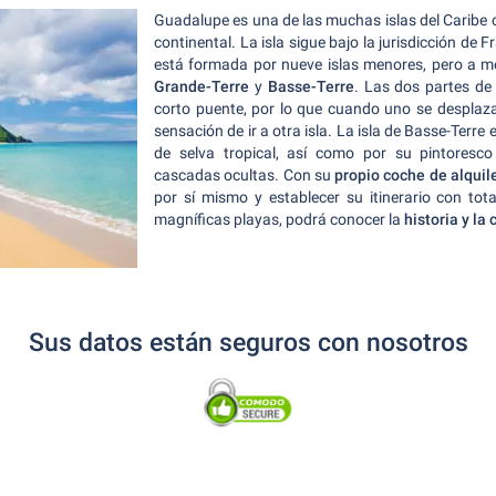
Guadalupe es una de las muchas islas del Caribe c
continental. La isla sigue bajo la jurisdicción de
está formada por nueve islas menores, pero a m
Grande-Terre
y
Basse-Terre
. Las dos partes de
corto puente, por lo que cuando uno se desplaza 
sensación de ir a otra isla. La isla de Basse-Terr
de selva tropical, así como por su pintores
cascadas ocultas. Con su
propio coche de alquil
por sí mismo y establecer su itinerario con total
magníficas playas, podrá conocer la
historia y la
Sus datos están seguros con nosotros