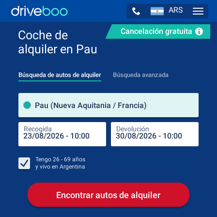
ARS
Navig
Cancelación gratuita
Coche de
alquiler en Pau
Búsqueda de autos de alquiler
Búsqueda avanzada
luga
Pau (Nueva Aquitania / Francia)
Recogida
Devolución
Luga
Rec
Tengo
26 - 69
años
y vivo en
Argentina
Encontrar autos de alquiler