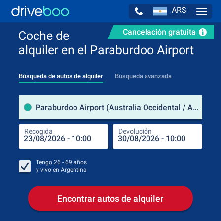
ARS
Navig
Cancelación gratuita
Coche de
alquiler en el Paraburdoo Airport
Búsqueda de autos de alquiler
Búsqueda avanzada
luga
Paraburdoo Airport (Australia Occidental / Australia)
Recogida
Devolución
Luga
Rec
Tengo
26 - 69
años
y vivo en
Argentina
Encontrar autos de alquiler