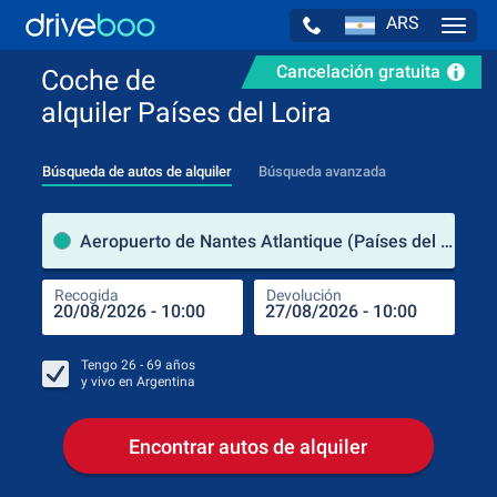
ARS
Navig
Cancelación gratuita
Coche de
alquiler Países del Loira
Búsqueda de autos de alquiler
Búsqueda avanzada
luga
Aeropuerto de Nantes Atlantique (Países del Loira / Francia)
Recogida
Devolución
Luga
Rec
Tengo
26 - 69
años
y vivo en
Argentina
Encontrar autos de alquiler