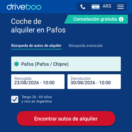
ARS
Navig
Cancelación gratuita
Coche de
alquiler en Pafos
Búsqueda de autos de alquiler
Búsqueda avanzada
luga
Pafos (Pafos / Chipre)
Recogida
Devolución
Luga
Rec
Tengo
26 - 69
años
y vivo en
Argentina
Encontrar autos de alquiler