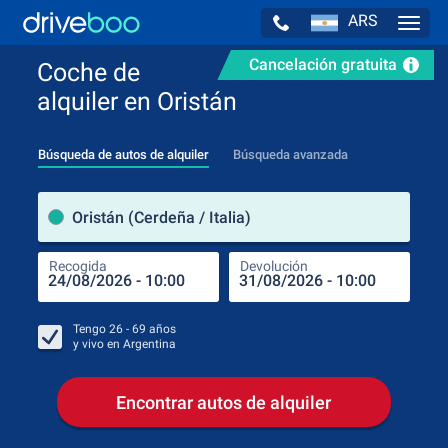
ARS
Navig
Cancelación gratuita
Coche de
alquiler en Oristán
Búsqueda de autos de alquiler
Búsqueda avanzada
luga
Oristán (Cerdeña / Italia)
Recogida
Devolución
Luga
Rec
Tengo
26 - 69
años
y vivo en
Argentina
Encontrar autos de alquiler