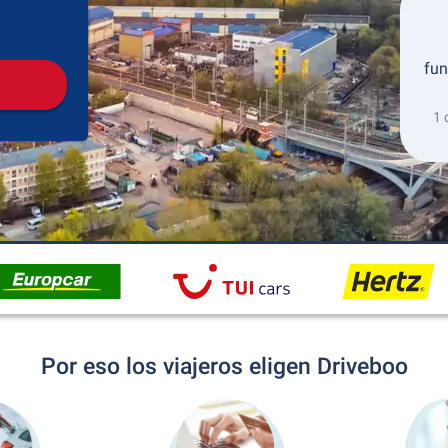
Recogida
Devolución
fun
1 
Por eso los viajeros eligen Driveboo