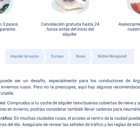
o 3 pasos.
Cancelación gratuita hasta 24
Asesoramie
sparente.
horas antes del inicio del
nuestr
alquiler.
Alquiler de autos
Europa
Rusia
Nizhni Nóvgorod
o puede ser un desafío, especialmente para los conductores de Ar
inviernos rusos. Pero no te preocupes, aquí hay algunas recomendacio
rutable.
rno:
Comprueba si tu coche de alquiler tiene buenas cubiertas de nieve y a
uces en invierno, podrías considerar también llevar cadenas para neumáti
tráfico:
En muchas ciudades rusas, el acceso al centro de la ciudad puede
ras del día. Asegúrate de revisar las señales de tráfico y las reglas de e