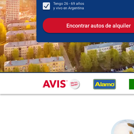
Tengo
26 - 69
años
y vivo en
Argentina
Encontrar autos de alquiler