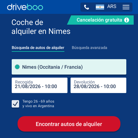
ARS
Navig
Cancelación gratuita
Coche de
alquiler en Nimes
Búsqueda de autos de alquiler
Búsqueda avanzada
luga
Nimes (Occitania / Francia)
Recogida
Devolución
Luga
Rec
Tengo
26 - 69
años
y vivo en
Argentina
Encontrar autos de alquiler