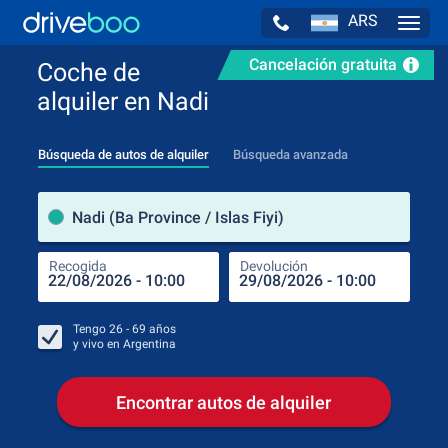
ARS
Navig
Cancelación gratuita
Coche de
alquiler en Nadi
Búsqueda de autos de alquiler
Búsqueda avanzada
luga
Nadi (Ba Province / Islas Fiyi)
Recogida
Devolución
Luga
Rec
Tengo
26 - 69
años
y vivo en
Argentina
Encontrar autos de alquiler