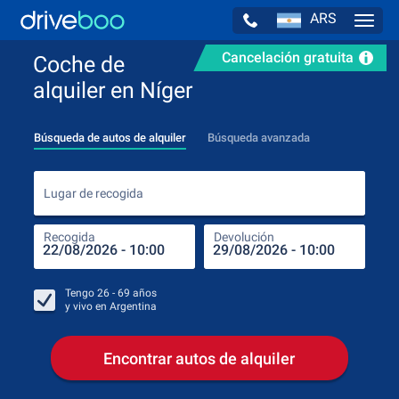
ARS
Navig
Cancelación gratuita
Coche de
alquiler en Níger
Búsqueda de autos de alquiler
Búsqueda avanzada
Luga
Lugar de recogida
Recogida
Devolución
Luga
Rec
Tengo
26 - 69
años
y vivo en
Argentina
Encontrar autos de alquiler