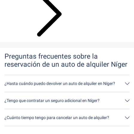
Preguntas frecuentes sobre la
reservación de un auto de alquiler Níger
¿Hasta cuándo puedo devolver un auto de alquiler en Níger?
En principio, puede devolver el auto de alquiler a cualquier hora
del día. Lo único importante es que no devuelva el auto de
¿Tengo que contratar un seguro adicional en Níger?
alquiler más tarde de lo indicado al hacer la reservación.
Lo mejor es contratar un seguro a todo riesgo sin franquicia a
través de nosotros. Así no tendrás que contratar ningún seguro
¿Cuánto tiempo tengo para cancelar un auto de alquiler?
adicional in situ.
Tienes hasta 24 horas antes del alquiler dentro del horario de
apertura de Driveboo tiempo para cancelar.