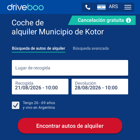
ARS
Navig
Cancelación gratuita
Coche de
alquiler Municipio de Kotor
Búsqueda de autos de alquiler
Búsqueda avanzada
Luga
Lugar de recogida
Recogida
Devolución
Luga
Rec
Tengo
26 - 69
años
y vivo en
Argentina
Encontrar autos de alquiler