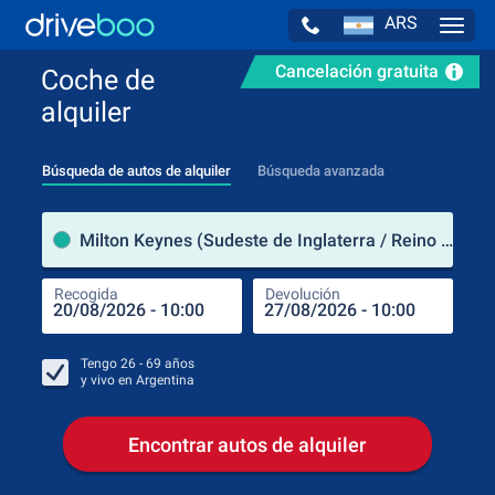
ARS
Navig
Cancelación gratuita
Coche de
alquiler
Búsqueda de autos de alquiler
Búsqueda avanzada
luga
Milton Keynes (Sudeste de Inglaterra / Reino Unido)
Recogida
Devolución
Luga
Rec
Tengo
26 - 69
años
y vivo en
Argentina
Encontrar autos de alquiler