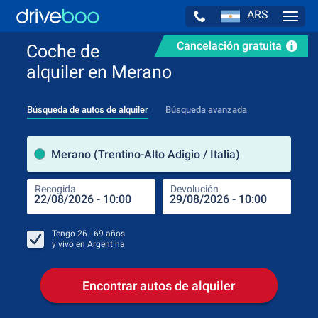
ARS
Navig
Cancelación gratuita
Coche de
alquiler en Merano
Búsqueda de autos de alquiler
Búsqueda avanzada
luga
Merano (Trentino-Alto Adigio / Italia)
Recogida
Devolución
Luga
Rec
Tengo
26 - 69
años
y vivo en
Argentina
Encontrar autos de alquiler