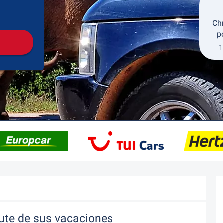
Recogida
Devolución
Ch
p
1
rute de sus vacaciones