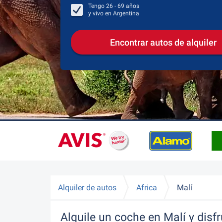
Tengo
26 - 69
años
y vivo en
Argentina
Encontrar autos de alquiler
Alquiler de autos
Africa
Malí
Alquile un coche en Malí y disf