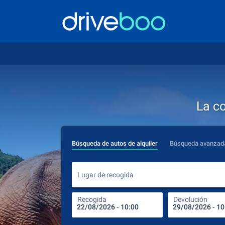
La c
Búsqueda de autos de alquiler
Búsqueda avanzad
Lugar de recogida
Recogida
Devolución