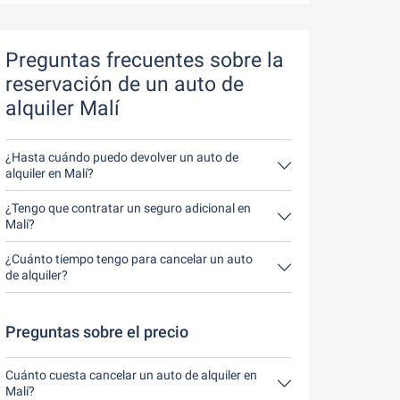
Preguntas frecuentes sobre la
reservación de un auto de
alquiler Malí
¿Hasta cuándo puedo devolver un auto de
alquiler en Malí?
En principio, puede devolver el auto de alquiler a
cualquier hora del día. Lo único importante es que
¿Tengo que contratar un seguro adicional en
no devuelva el auto de alquiler más tarde de lo
Malí?
indicado al hacer la reservación.
Lo mejor es contratar un seguro a todo riesgo sin
franquicia a través de nosotros. Así no tendrás
¿Cuánto tiempo tengo para cancelar un auto
que contratar ningún seguro adicional in situ.
de alquiler?
Tienes hasta 24 horas antes del alquiler dentro
del horario de apertura de Driveboo tiempo para
cancelar.
Preguntas sobre el precio
Cuánto cuesta cancelar un auto de alquiler en
Malí?