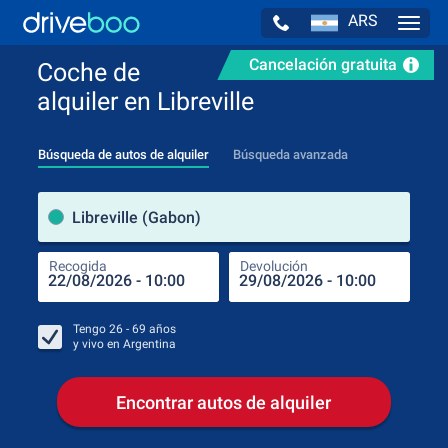
ARS
Navig
Cancelación gratuita
Coche de
alquiler en Libreville
Búsqueda de autos de alquiler
Búsqueda avanzada
luga
Libreville (Gabon)
Recogida
Devolución
Luga
Rec
Tengo
26 - 69
años
y vivo en
Argentina
Encontrar autos de alquiler