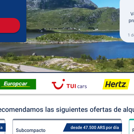
Recogida
Devolución
V
pr
1 d
ecomendamos las siguientes ofertas de alqu
ía
desde 47.500 ARS por día
Subcompacto