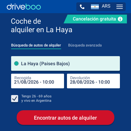
ARS
Navig
Cancelación gratuita
Coche de
alquiler en La Haya
Búsqueda de autos de alquiler
Búsqueda avanzada
luga
La Haya (Paises Bajos)
Recogida
Devolución
Luga
Rec
Tengo
26 - 69
años
y vivo en
Argentina
Encontrar autos de alquiler