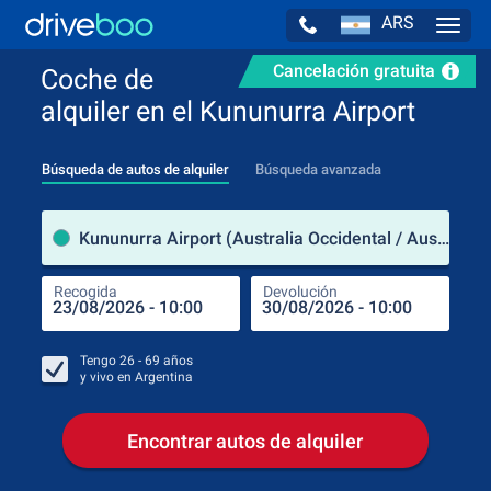
ARS
Navig
Cancelación gratuita
Coche de
alquiler en el Kununurra Airport
Búsqueda de autos de alquiler
Búsqueda avanzada
luga
Kununurra Airport (Australia Occidental / Australia)
Recogida
Devolución
Luga
Rec
Tengo
26 - 69
años
y vivo en
Argentina
Encontrar autos de alquiler