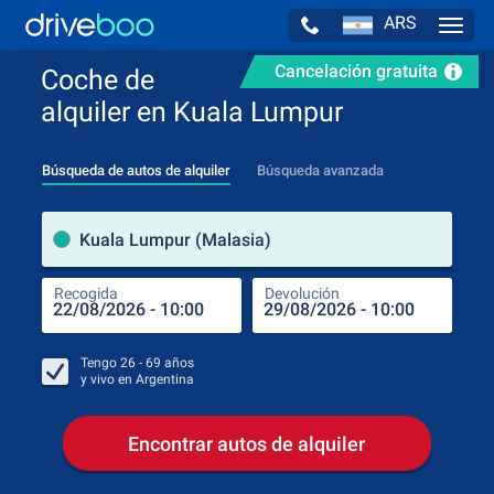
ARS
Navig
Cancelación gratuita
Coche de
alquiler en Kuala Lumpur
Búsqueda de autos de alquiler
Búsqueda avanzada
luga
Kuala Lumpur (Malasia)
Recogida
Devolución
Luga
Rec
Tengo
26 - 69
años
y vivo en
Argentina
Encontrar autos de alquiler