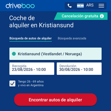
ARS
Navig
Cancelación gratuita
Coche de
alquiler en Kristiansund
Búsqueda de autos de alquiler
Búsqueda avanzada
luga
Kristiansund (Vestlandet / Noruega)
Recogida
Devolución
Luga
Rec
Tengo
26 - 69
años
y vivo en
Argentina
Encontrar autos de alquiler