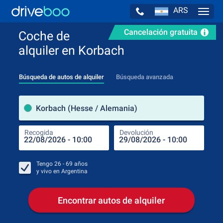
ARS
Navig
Cancelación gratuita
Coche de
alquiler en Korbach
Búsqueda de autos de alquiler
Búsqueda avanzada
luga
Korbach (Hesse / Alemania)
Recogida
Devolución
Luga
Rec
Tengo
26 - 69
años
y vivo en
Argentina
Encontrar autos de alquiler