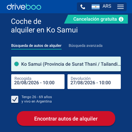
ARS
Navig
Cancelación gratuita
Coche de
alquiler en Ko Samui
Búsqueda de autos de alquiler
Búsqueda avanzada
luga
Ko Samui (Provincia de Surat Thani / Tailandia)
Recogida
Devolución
Luga
Rec
Tengo
26 - 69
años
y vivo en
Argentina
Encontrar autos de alquiler