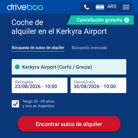
ARS
Navig
Cancelación gratuita
Coche de
alquiler en el Kerkyra Airport
Búsqueda de autos de alquiler
Búsqueda avanzada
luga
Kerkyra Airport (Corfú / Grecia)
Recogida
Devolución
Luga
Rec
Tengo
26 - 69
años
y vivo en
Argentina
Encontrar autos de alquiler